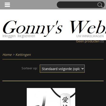
Inloggen
Registreren
UW WINKELWAGEN
Geen producten
(0)
Home
>
Kettingen
Sorteer op: