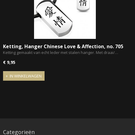
Ketting, Hanger Chinese Love & Affection, no. 705
Ketting gemaakt van echt leder met stalen hanger. Met draai/…
€ 9,95
IN WINKELWAGEN
Categorieën