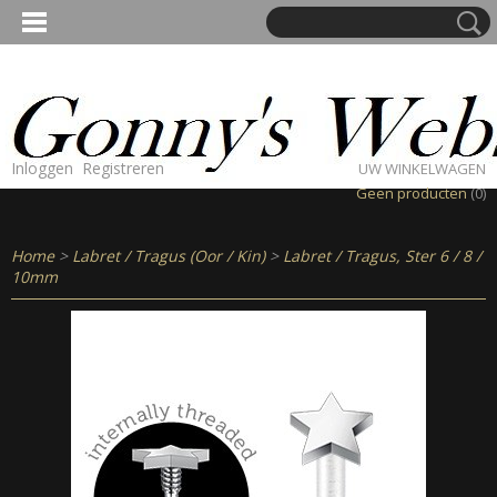
Inloggen
Registreren
UW WINKELWAGEN
Geen producten
(0)
Home
>
Labret / Tragus (Oor / Kin)
>
Labret / Tragus, Ster 6 / 8 /
10mm