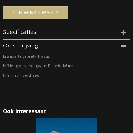
IN WINKELWAGEN
Specificaties
Productcode
Omschrijving
096-117
Erg aparte Labret / Tragus
In 3 lengtes verkrijgbaar. Dikte is 1.6 mm
Intern schroefdraad
Ook interessant