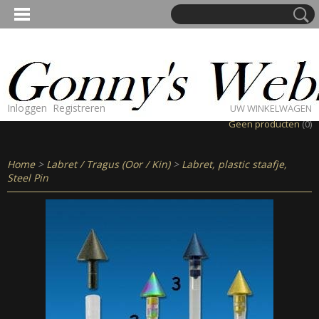
Inloggen
Registreren
UW WINKELWAGEN
Geen producten
(0)
Home
>
Labret / Tragus (Oor / Kin)
>
Labret, plastic staafje,
Steel Pin