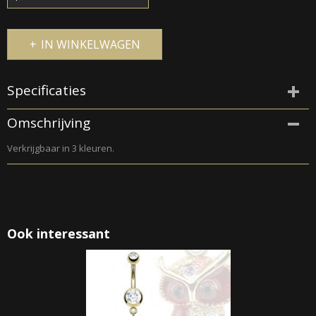
IN WINKELWAGEN
Specificaties
Productcode
Omschrijving
239-346
Verkrijgbaar in 3 kleuren.
Ook interessant