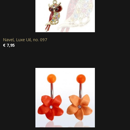
Navel, Luxe Uil, no. 097
€ 7,95