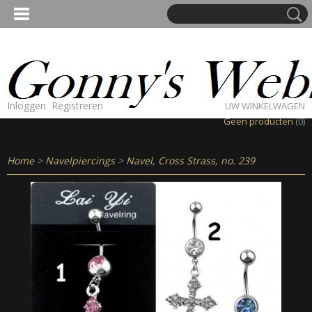
Inloggen
Registreren
UW WINKELWAGEN
Geen producten
(0)
Home
>
Navelpiercings
>
Navel, Cross Strass, no. 239