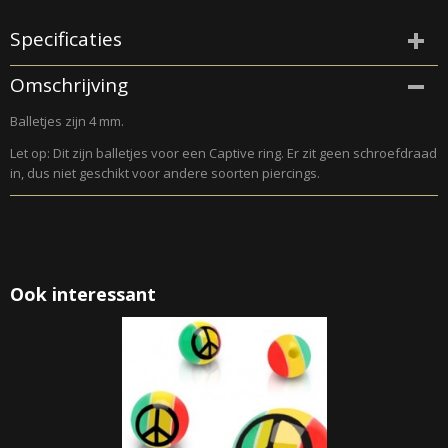
Specificaties
Productcode
Omschrijving
092
Balletjes zijn 4 mm.
Let op: Dit zijn balletjes voor een Captive ring. Er zit geen schroefdraad
in, dus niet geschikt voor andere soorten piercings.
Ook interessant