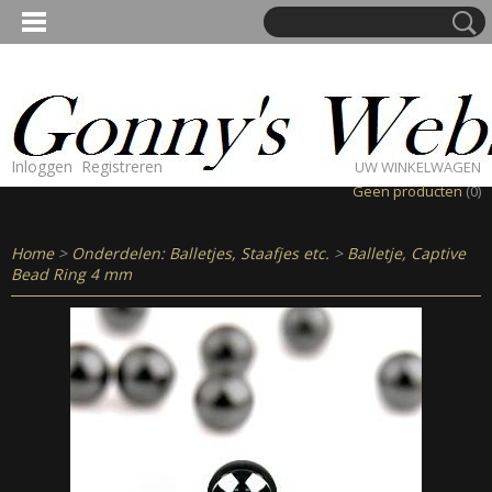
Inloggen
Registreren
UW WINKELWAGEN
Geen producten
(0)
Home
>
Onderdelen: Balletjes, Staafjes etc.
>
Balletje, Captive
Bead Ring 4 mm