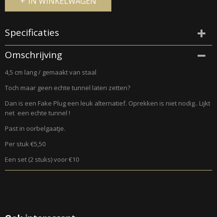
IN WINKELWAGEN
Specificaties
Productcode
Omschrijving
106-131
4,5 cm lang / gemaakt van staal
Toch maar geen echte tunnel laten zetten?
Dan is een Fake Plug een leuk alternatief. Oprekken is niet nodig.. Lijkt
net een echte tunnel !
Past in oorbelgaatje.
Per stuk €5,50
Een set (2 stuks) voor €10