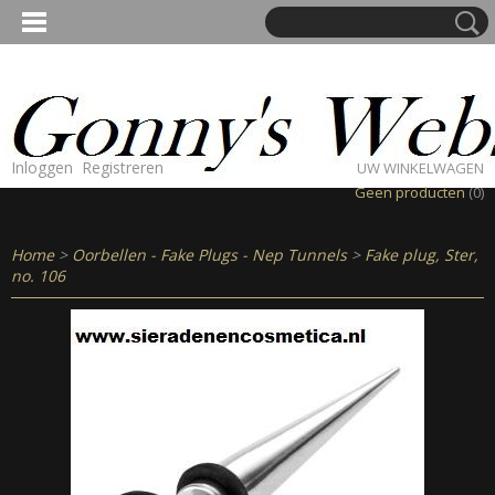
Inloggen
Registreren
UW WINKELWAGEN
Geen producten
(0)
Home
>
Oorbellen - Fake Plugs - Nep Tunnels
>
Fake plug, Ster,
no. 106