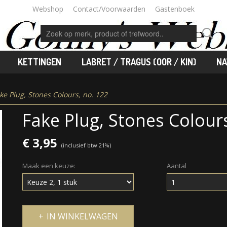
Webshop
Contact/Voorwaarden
Gastenboek
KETTINGEN
LABRET / TRAGUS (OOR / KIN)
NA
ke Plug, Stones Colours, no. 122
Fake Plug, Stones Colours
€ 3,95
(inclusief btw 21%)
Maak een keuze:
Aantal
IN WINKELWAGEN