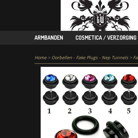
ARMBANDEN
COSMETICA / VERZORGING
Home
>
Oorbellen - Fake Plugs - Nep Tunnels
>
Fa