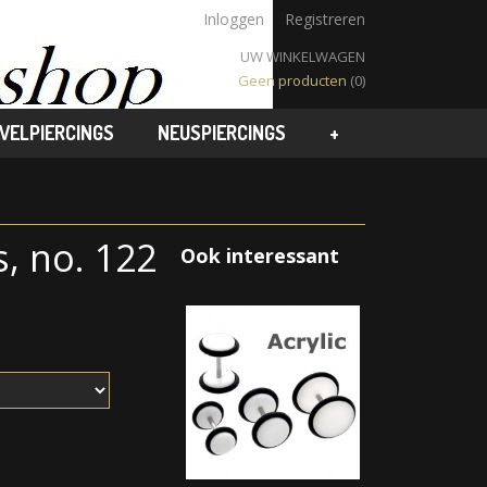
Inloggen
Registreren
UW WINKELWAGEN
Geen producten
(0)
VELPIERCINGS
NEUSPIERCINGS
+
, no. 122
Ook interessant