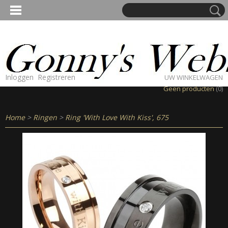
Inloggen
Registreren
UW WINKELWAGEN
Geen producten
(0)
Home
>
Ringen
>
Ring 'With Love With Kiss', 675