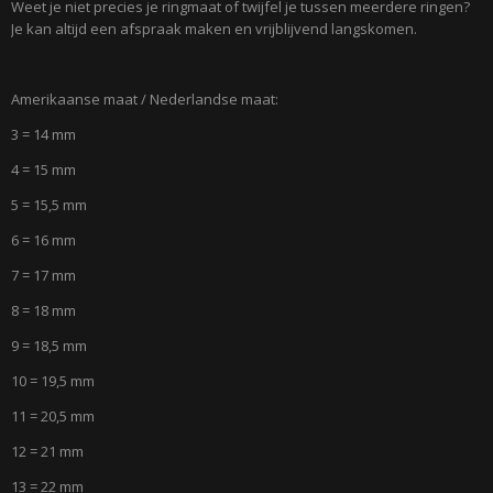
Weet je niet precies je ringmaat of twijfel je tussen meerdere ringen?
Je kan altijd een afspraak maken en vrijblijvend langskomen.
Amerikaanse maat / Nederlandse maat:
3 = 14 mm
4 = 15 mm
5 = 15,5 mm
6 = 16 mm
7 = 17 mm
8 = 18 mm
9 = 18,5 mm
10 = 19,5 mm
11 = 20,5 mm
12 = 21 mm
13 = 22 mm