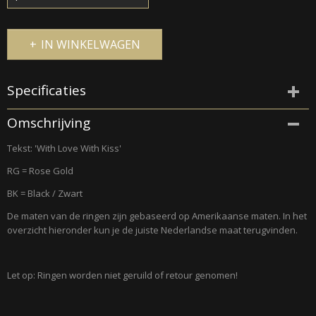
IN WINKELWAGEN
Specificaties
Productcode
Omschrijving
675
Tekst: 'With Love With Kiss'
RG = Rose Gold
BK = Black / Zwart
De maten van de ringen zijn gebaseerd op Amerikaanse maten. In het
overzicht hieronder kun je de juiste Nederlandse maat terugvinden.
Let op: Ringen worden niet geruild of retour genomen!