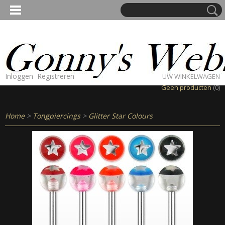
Inloggen
Registreren
UW WINKELWAGEN
Geen producten
(0)
Home
>
Tongpiercings
>
Glitter Star Colours