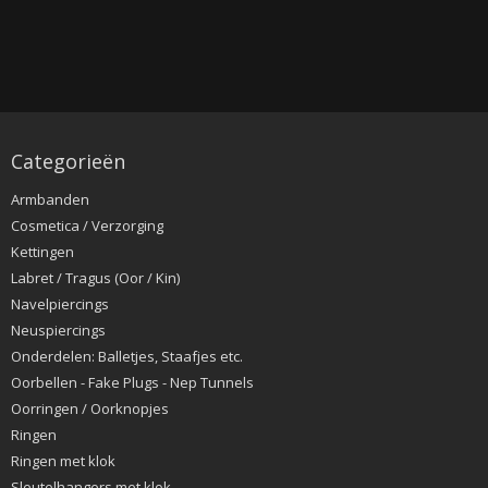
Categorieën
Armbanden
Cosmetica / Verzorging
Kettingen
Labret / Tragus (Oor / Kin)
Navelpiercings
Neuspiercings
Onderdelen: Balletjes, Staafjes etc.
Oorbellen - Fake Plugs - Nep Tunnels
Oorringen / Oorknopjes
Ringen
Ringen met klok
Sleutelhangers met klok