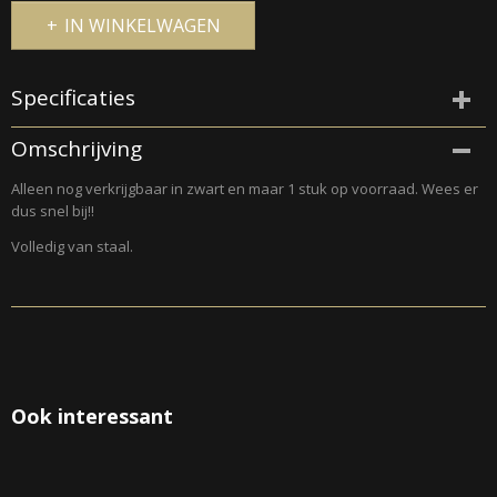
IN WINKELWAGEN
Specificaties
Productcode
Omschrijving
004-3
Alleen nog verkrijgbaar in zwart en maar 1 stuk op voorraad. Wees er
dus snel bij!!
Volledig van staal.
Ook interessant