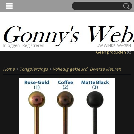
Inloggen
Registreren
UW WINKELWAGEN
Geen producten
(0)
Home
>
Tongpiercings
>
Volledig gekleurd. Diverse kleuren