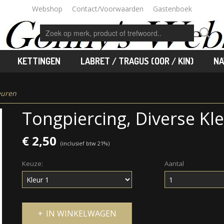
Webshop
Contact/Voorwaarden
Gastenboek
KETTINGEN
LABRET / TRAGUS (OOR / KIN)
NA
euren
Tongpiercing, Diverse Kl
€ 2,50
(inclusief btw 21%)
Keuze:
Aantal
IN WINKELWAGEN