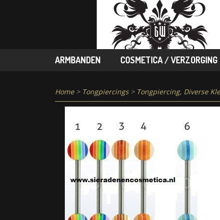
ARMBANDEN
COSMETICA / VERZORGING
Home
>
Tongpiercings
>
Tongpiercing, Diverse Kl