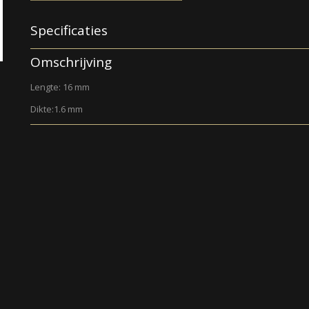
Specificaties
Productcode
009
Omschrijving
Lengte: 16 mm
Dikte:1.6 mm