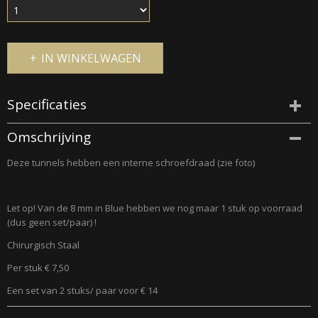
IN WINKELWAGEN
Specificaties
Productcode
Omschrijving
295
Deze tunnels hebben een interne schroefdraad (zie foto)
Let op! Van de 8 mm in Blue hebben we nog maar 1 stuk op voorraad
(dus geen set/paar) !
Chirurgisch Staal
Per stuk € 7,50
Een set van 2 stuks/ paar voor € 14