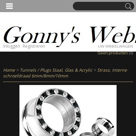
Inloggen
Registreren
UW WINKELWAGEN
Geen producten
(0)
Home
>
Tunnels / Plugs Staal, Glas & Acrylic
>
Strass, Interne
schroefdraad 6mm/8mm/10mm