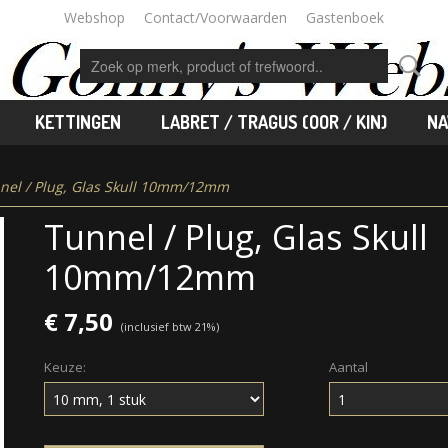
Webshop
Contact/Voorwaarden
Gastenboek
KETTINGEN
LABRET / TRAGUS (OOR / KIN)
NA
nel / Plug, Glas Skull 10mm/12mm
Tunnel / Plug, Glas Skull
10mm/12mm
€ 7,50
(inclusief btw 21%)
Keuze:
Aantal