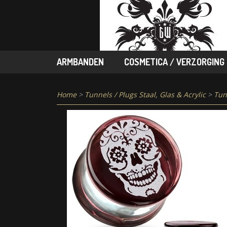
ARMBANDEN
COSMETICA / VERZORGING
Home
>
Tunnels / Plugs Staal, Glas & Acrylic
>
Tun