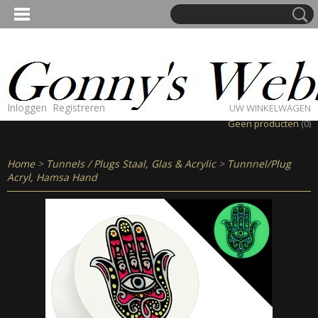
Inloggen
Registreren
UW WINKELWAGEN
Geen producten
(0)
Home
>
Tunnels / Plugs Staal, Glas & Acrylic
>
Tunnnel/Plug
Acryl, Hamsa Hand