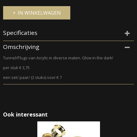
IN WINKELWAGEN
Specificaties
Productcode
Omschrijving
823
Tunnel/Plugs van Acrylic in diverse maten. Glow in the dark!
per stuk € 3,75
een set/ paar/ (2 stuks) voor € 7
Ook interessant